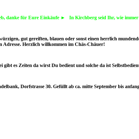
rieb, danke für Eure Einkäufe ► In Kirchberg seid Ihr, wie imme
würzigen, gut gereiften, blauen oder sonst einen herrlich mundende
gen Adresse. Herzlich willkommen im Chäs-Chäuer!
 gibt es Zeiten da wirst Du bedient und solche da ist Selbstbedie
elbank, Dorfstrasse 30. Gefüllt ab ca. mitte September bis anfan